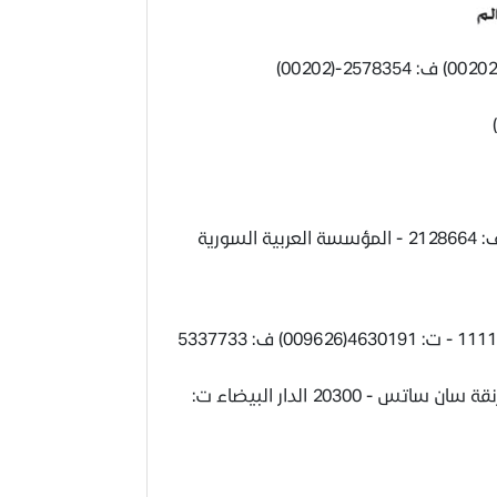
ف: 2578354-(00202)
- دمشق - برامكة - ص.ب 12035 - ت: 2124831 ( 11 00963) ف: 2128664 - المؤسسة العربية السورية
- الدار البيضاء - ص.ب 13683 - ملتقى زنقة رحال بن أحمد وزنقة سان ساتس - 20300 الدار البيضاء ت: