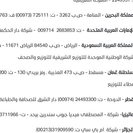
ملكة البحرين
- المنامة - ص.ب 3262 - ت: 725111 (00973) ف: 723763 - مؤسسة الأيام للنشر والتوزيع
لإمارات العربية المتحدة
- ت: 2683853 009714 - شركة دار الحكمة للنشر والتوزيع
لمملكة العربية السعودية
ركة الوطنية الموحدة للتوزيع الشريفية للتوزيع والصحف
لطنة عُمان
طاء للتوزيع
طر
- الدوحة - ت: 24493300 (00974) دار الشرق للصحافة والطباعة والنشر.
اليزيا
- شركة - المصطفى ميديا جروب سندرين برحد - ت- 33711966 (00603)
لجزائر
- شركة ام بي سي
ت: 31909590(00213)