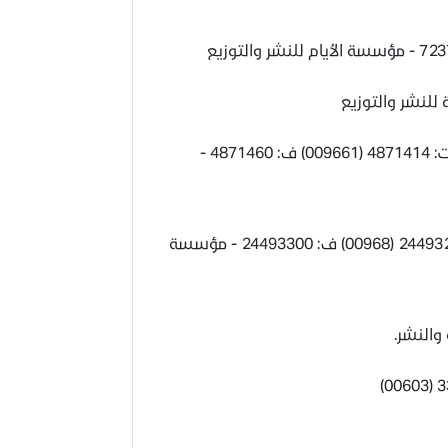
- الرياض - ص.ب 84540 الرياض 11671 - ت: 4871414 (009661) ف: 4871460 -
- مسقط - ص.ب 473 العذبية ـ رمز بريدي 130 - ت: 24493200 (00968) ف: 24493300 - مؤسسة