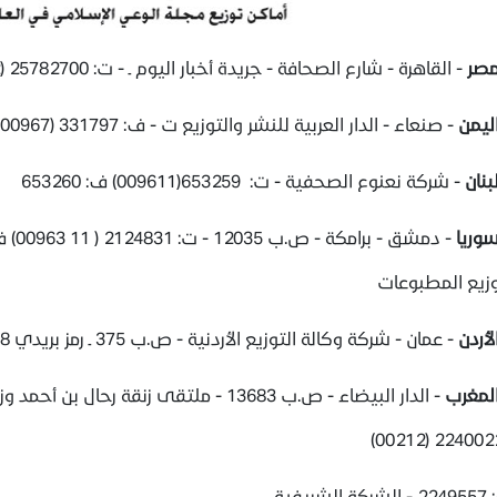
صر
- القاهرة - شارع الصحافة - جريدة أخبار اليوم ـ - ت: 25782700 (00202)
ليمن
- صنعاء - الدار العربية للنشر والتوزيع ت - ف: 331797 (00967)
بنان
- شركة نعنوع الصحفية - ت: 653259(009611) ف: 653260
وريا
وزيع المطبوعات
لأردن
- عمان - شركة وكالة التوزيع الأردنية - ص.ب 375 ـ رمز بريدي 11118 - ت: 4630191(009626) ف: 5337733
لمغرب
22400223 (00
ة الشريفية