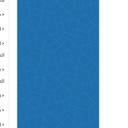
<
م
<
ا
<
ا
الش
<
س
الع
<
ق
<
م
<
ا