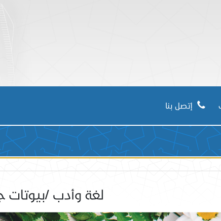
 الاسلام
إتصل بنا
لغة وأدب /بيوتات ج