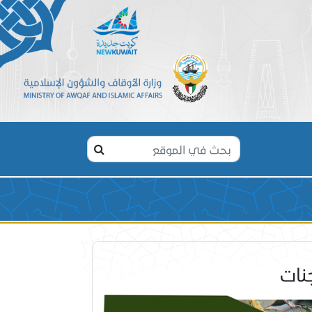
ي
نات